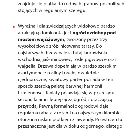
znajduje się piątka do rodnych grabów pospolitych
stojących w regularnym szeregu.
Wyraźną i dla zwiedzających widokowo bardzo
atrakcyjną dominantą jest
ogród ozdobny pod
mostem wejściowym
, tworzony przez trzy
wysokościowo zróż- nicowane tarasy. Do
najstarszych drzew należą tutaj laurowiśnia
wschodnia, jaś- minowiec, rosłe pigwowce oraz
wajgelia. Drzewa dopełniają w bardzo szerokim
asortymencie rośliny trwałe, dwuletnie
i jednoroczne, kwiatowy parter posiada w ten
sposób szeroką paletę barwnej harmonii
i zmienności. Kwiaty pojawiają się w przeciągu
sezonu falami i lepiej łączą ogród z otaczającą
przyrodą. Pewną formalność ogrodowi daje
regularna rabata z różami na najwyższym klombie,
otoczona niskim płotkiem z lawendy. Przestrzeń ta
przeznaczona jest dla widoku odgórnego, dlatego