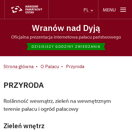
MENU
PL
Wranów nad Dyją
oficjalna prezentacja internetowa pałacu państwowego
DZISIEJSZY GODZINY ZWIEDZANIA
Strona główna
O Palacu
Przyroda
PRZYRODA
Roślinność wewnątrz, zieleń na wewnętrznym
terenie pałacu i ogród pałacowy
Zieleń
wnętrz