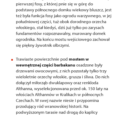
pierwszej fosy, z której pnie się w górę do
podstawy północnego domku wiekowy bluszcz, jest
też była funkcja fosy jako ogrodu warzywnego, w jej
południowej części, tuż obok dorodnego orzecha
włoskiego, stał kiedyś, dziś już tylko po zarysach
fundamentów rozpoznawalny, murowany domek
ogrodnika. Na końcu mostu wejściowego zachował
się piękny żywotnik olbrzymi.
Trawiaste powierzchnie pod
mostem w
wewnętrznej części barbakanu
osadzone były
drzewami owocowymi, z nich pozostały tylko trzy
wieloletnie orzechy włoskie, grusza i śliwa. Do nich
dołączył miłorząb dwuklapowy oraz renkloda
Althanna, wyselekcjonowana przed ok. 150 laty na
włościach Althannów w Kralikach w północnych
Czechach. W swej nazwie niesie i przypomina
przodujący ród wranowskiej historii. Na
podwyższonym tarasie nad drogą do kaplicy