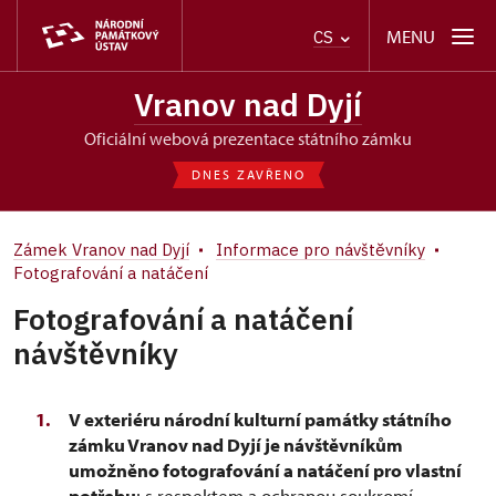
MENU
CS
Vranov nad Dyjí
oficiální webová prezentace státního zámku
DNES ZAVŘENO
Zámek Vranov nad Dyjí
Informace pro návštěvníky
Fotografování a natáčení
Fotografování a natáčení
návštěvníky
V exteriéru národní kulturní památky státního
zámku Vranov nad Dyjí je návštěvníkům
umožněno fotografování a natáčení pro vlastní
potřebu
; s respektem a ochranou soukromí