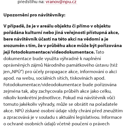
předstihu na:
vranov@npu.cz
Upozornění pro návštěvníky:
V případě, že je v areálu objektu či přímo v objektu
pořádána kulturní nebo jiná veřejnosti přístupná akce,
bere návštěvník účastí na této akci na vědomí a je
srozuměn s tím, že v průběhu akce může být pořizována
její fotodokumentace/videodokumentace.
Tato
dokumentace bude využita výhradně k naplnění
oprávněných zájmů Národního památkového ústavu (též
jen „NPÚ“) pro účely propagace akce, informování o akci
apod. na webu, sociálních sítích, tiskovinách apod.
Fotodokumentace/videodokumentace bude pořizována
zejména tak, aby zachycovala průběh akce jako celku,
nikoliv konkrétní jednotlivce. Pokud má návštěvník vůči
tomuto jakékoliv výhrady, může se obrátit na pořadatele
akce. NPÚ získané osobní údaje vždy chrání před zneužitím
a zpracovává je v souladu s aktuální legislativou. Informace
o ochraně osobních údajů včetně poučení o právech