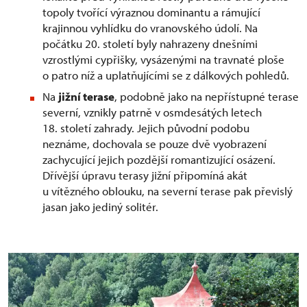
topoly tvořící výraznou dominantu a rámující
krajinnou vyhlídku do vranovského údolí. Na
počátku 20. století byly nahrazeny dnešními
vzrostlými cypřišky, vysázenými na travnaté ploše
o patro níž a uplatňujícími se z dálkových pohledů.
Na
jižní terase
, podobně jako na nepřístupné terase
severní, vznikly patrně v osmdesátých letech
18. století zahrady. Jejich původní podobu
neznáme, dochovala se pouze dvě vyobrazení
zachycující jejich pozdější romantizující osázení.
Dřívější úpravu terasy jižní připomíná akát
u vítězného oblouku, na severní terase pak převislý
jasan jako jediný solitér.