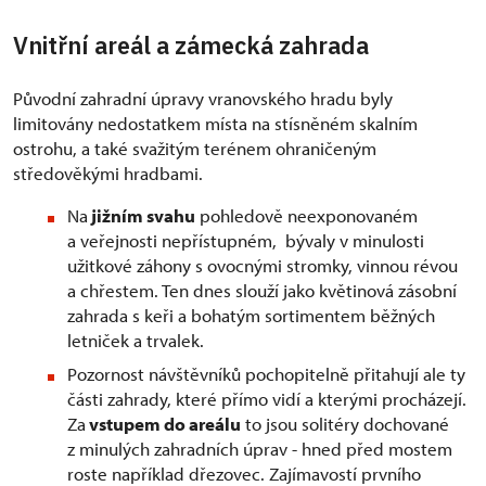
Vnitřní areál a zámecká zahrada
Původní zahradní úpravy vranovského hradu byly
limitovány nedostatkem místa na stísněném skalním
ostrohu, a také svažitým terénem ohraničeným
středověkými hradbami.
Na
jižním svahu
pohledově neexponovaném
a veřejnosti nepřístupném, bývaly v minulosti
užitkové záhony s ovocnými stromky, vinnou révou
a chřestem. Ten dnes slouží jako květinová zásobní
zahrada s keři a bohatým sortimentem běžných
letniček a trvalek.
Pozornost návštěvníků pochopitelně přitahují ale ty
části zahrady, které přímo vidí a kterými procházejí.
Za
vstupem do areálu
to jsou solitéry dochované
z minulých zahradních úprav - hned před mostem
roste například dřezovec. Zajímavostí prvního