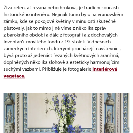
Živá zeleň, ať řezaná nebo hrnková, je tradiční součástí
historického interiéru. Nejinak tomu bylo na vranovském
zámku, kde se pokojové květiny v minulosti skutečně
pěstovaly, jak to mimo jiné víme z několika zpráv
z barokního období a dále z fotografií a z dochovalých
inventářů movitého fondu z 19. století. V dnešních
zámeckých interiérech, kterými procházejí návštěvníci,
bývá proto až jedenáct řezaných květinových aranžmá,
doplněných několika slohově a esteticky harmonujícími
suchými vazbami. Přibližuje je fotogalerie
Interiérová
vegetace.