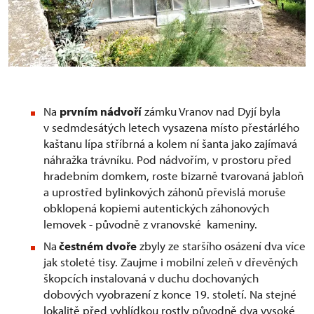
Na
prvním nádvoří
zámku Vranov nad Dyjí byla
v sedmdesátých letech vysazena místo přestárlého
kaštanu lípa stříbrná a kolem ní šanta jako zajímavá
náhražka trávníku. Pod nádvořím, v prostoru před
hradebním domkem, roste bizarně tvarovaná jabloň
a uprostřed bylinkových záhonů převislá moruše
obklopená kopiemi autentických záhonových
lemovek - původně z vranovské kameniny.
Na
čestném dvoře
zbyly ze staršího osázení dva více
jak stoleté tisy. Zaujme i mobilní zeleň v dřevěných
škopcích instalovaná v duchu dochovaných
dobových vyobrazení z konce 19. století. Na stejné
lokalitě před vyhlídkou rostly původně dva vysoké