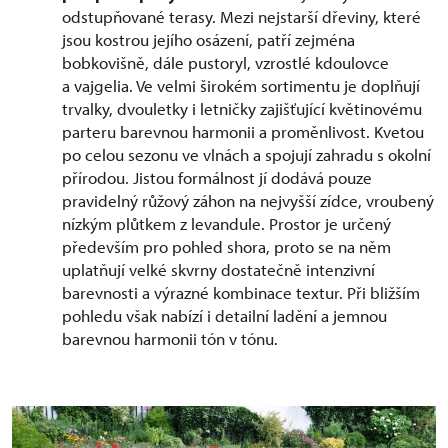
odstupňované terasy. Mezi nejstarší dřeviny, které
jsou kostrou jejího osázení, patří zejména
bobkovišně, dále pustoryl, vzrostlé kdoulovce
a vajgelia. Ve velmi širokém sortimentu je doplňují
trvalky, dvouletky i letničky zajišťující květinovému
parteru barevnou harmonii a proměnlivost. Kvetou
po celou sezonu ve vlnách a spojují zahradu s okolní
přírodou. Jistou formálnost jí dodává pouze
pravidelný růžový záhon na nejvyšší zídce, vroubený
nízkým plůtkem z levandule. Prostor je určený
především pro pohled shora, proto se na něm
uplatňují velké skvrny dostatečně intenzivní
barevnosti a výrazné kombinace textur. Při bližším
pohledu však nabízí i detailní ladění a jemnou
barevnou harmonii tón v tónu.