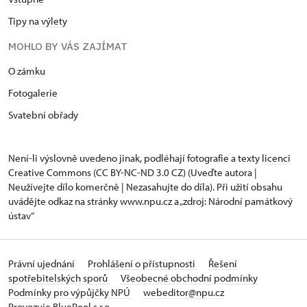
Tipy na výlety
MOHLO BY VÁS ZAJÍMAT
O zámku
Fotogalerie
Svatební obřady
Není-li výslovně uvedeno jinak, podléhají fotografie a texty
licenci
Creative Commons
(CC BY-NC-ND 3.0 CZ) (Uveďte autora |
Neužívejte dílo komerčně | Nezasahujte do díla). Při užití obsahu
uvádějte odkaz na stránky www.npu.cz a „zdroj: Národní památkový
ústav“
Právní ujednání
Prohlášení o přístupnosti
Řešení
spotřebitelských sporů
Všeobecné obchodní podmínky
Podmínky pro výpůjčky NPÚ
webeditor@npu.cz
Provozuje BluePool s.r.o.