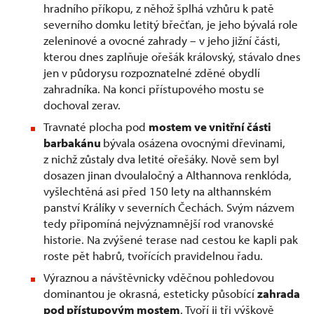
hradního příkopu, z něhož šplhá vzhůru k patě
severního domku letitý břečťan, je jeho bývalá role
zeleninové a ovocné zahrady – v jeho jižní části,
kterou dnes zaplňuje ořešák královský, stávalo dnes
jen v půdorysu rozpoznatelné zděné obydlí
zahradníka. Na konci přístupového mostu se
dochoval zerav.
Travnaté plocha pod
mostem ve vnitřní části
barbakánu
bývala osázena ovocnými dřevinami,
z nichž zůstaly dva letité ořešáky. Nově sem byl
dosazen jinan dvoulaločný a Althannova renklóda,
vyšlechtěná asi před 150 lety na althannském
panství Králíky v severních Čechách. Svým názvem
tedy připomíná nejvýznamnější rod vranovské
historie. Na zvýšené terase nad cestou ke kapli pak
roste pět habrů, tvořících pravidelnou řadu.
Výraznou a návštěvnicky vděčnou pohledovou
dominantou je okrasná, esteticky působící
zahrada
pod přístupovým mostem
. Tvoří ji tři výškově