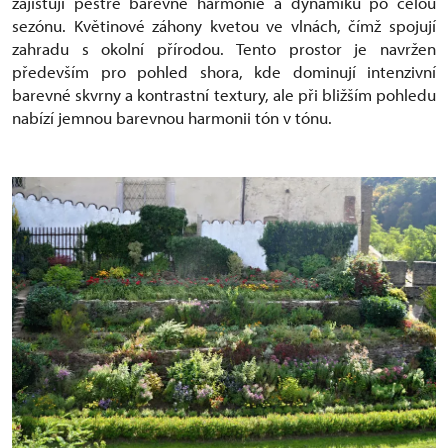
zajišťují pestré barevné harmonie a dynamiku po celou
sezónu. Květinové záhony kvetou ve vlnách, čímž spojují
zahradu s okolní přírodou. Tento prostor je navržen
především pro pohled shora, kde dominují intenzivní
barevné skvrny a kontrastní textury, ale při bližším pohledu
nabízí jemnou barevnou harmonii tón v tónu.