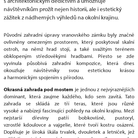
s architektonickým dědictvím a umožňuje
návštěvníkům prožít nejen historii, ale i estetický
zážitek z nádherných výhledů na okolní krajinu.
Původní zahradní úpravy vranovského zámku byly značně
ovlivněny omezeným prostorem, který poskytoval skalní
ostroh, na němž hrad stojí, a také svažitým terénem
obklopeným středověkými hradbami. Přesto se zde
vyvinula působivá zahradní kompozice, která dnes
okouzluje návštěvníky svou estetickou krásou
a harmonickým spojením s přírodou.
Okrasná zahrada pod mostem
je jednou z nejvýraznějších
dominant, která zaujme každého, kdo sem zavítá. Tato
zahrada se skládá ze tří teras, které jsou různě
vysoké a nabízejí fascinující pohledy na okolní krajinu. Mezi
nejstarší dřeviny patří bobkovišně, pustoryl,
vzrostlé kdoulovce a vajgelie, které tvoří kostru osázení.
Doplňuje je široká škála trvalek, dvouletek a letniček, jež