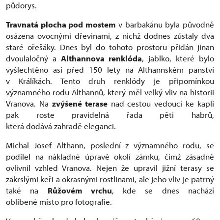
půdorys.
Travnatá plocha pod mostem
v barbakánu byla původně
osázena ovocnými dřevinami, z nichž dodnes zůstaly dva
staré ořešáky. Dnes byl do tohoto prostoru přidán jinan
dvoulaločný a
Althannova renklóda
, jablko, které bylo
vyšlechtěno asi před 150 lety na Althannském panství
v Králíkách. Tento druh renklódy je připomínkou
významného rodu Althannů, který měl velký vliv na historii
Vranova. Na
zvýšené terase
nad cestou vedoucí ke kapli
pak roste pravidelná řada pěti habrů,
která dodává zahradě eleganci.
Michal Josef Althann, poslední z významného rodu, se
podílel na nákladné úpravě okolí zámku, čímž zásadně
ovlivnil vzhled Vranova. Nejen že upravil jižní terasy se
zakrslými keři a okrasnými rostlinami, ale jeho vliv je patrný
také na
Růžovém vrchu
, kde se dnes nachází
oblíbené místo pro fotografie.