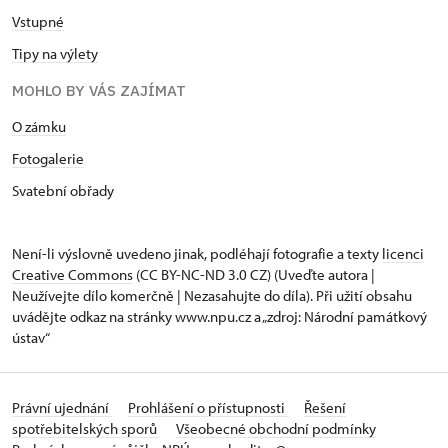
Vstupné
Tipy na výlety
MOHLO BY VÁS ZAJÍMAT
O zámku
Fotogalerie
Svatební obřady
Není-li výslovně uvedeno jinak, podléhají fotografie a texty
licenci
Creative Commons
(CC BY-NC-ND 3.0 CZ) (Uveďte autora |
Neužívejte dílo komerčně | Nezasahujte do díla). Při užití obsahu
uvádějte odkaz na stránky www.npu.cz a „zdroj: Národní památkový
ústav“
Právní ujednání
Prohlášení o přístupnosti
Řešení
spotřebitelských sporů
Všeobecné obchodní podmínky