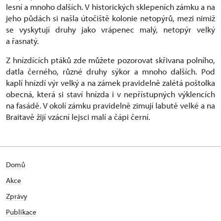
lesní a mnoho dalších. V historických sklepeních zámku a na
jeho půdách si našla útočiště kolonie netopýrů, mezi nimiž
se vyskytují druhy jako vrápenec malý, netopýr velký
a řasnatý.
Z hnízdících ptáků zde můžete pozorovat skřivana polního,
datla černého, různé druhy sýkor a mnoho dalších. Pod
kaplí hnízdí výr velký a na zámek pravidelně zalétá poštolka
obecná, která si staví hnízda i v nepřístupných výklencích
na fasádě. V okolí zámku pravidelně zimují labutě velké a na
Braitavě žijí vzácní lejsci malí a čápi černí.
Domů
Akce
Zprávy
Publikace