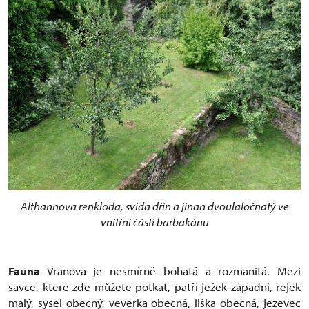
Althannova renklóda, svída dřín a jinan dvoulaločnatý ve
vnitřní části barbakánu
Fauna
Vranova je nesmírně bohatá a rozmanitá. Mezi
savce, které zde můžete potkat, patří ježek západní, rejek
malý, sysel obecný, veverka obecná, liška obecná, jezevec