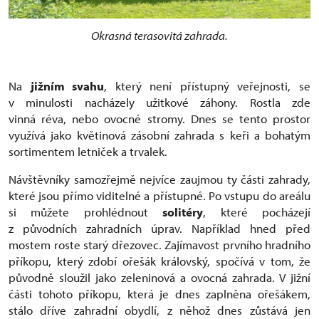
Okrasná terasovitá zahrada.
Na
jižním svahu
, který není přístupný veřejnosti, se
v minulosti nacházely užitkové záhony. Rostla zde
vinná réva, nebo ovocné stromy. Dnes se tento prostor
využívá jako květinová zásobní zahrada s keři a bohatým
sortimentem letniček a trvalek.
Návštěvníky samozřejmě nejvíce zaujmou ty části zahrady,
které jsou přímo viditelné a přístupné. Po vstupu do areálu
si můžete prohlédnout
solitéry
, které pocházejí
z původních zahradních úprav. Například hned před
mostem roste starý dřezovec. Zajímavost prvního hradního
příkopu, který zdobí ořešák královský, spočívá v tom, že
původně sloužil jako zeleninová a ovocná zahrada. V jižní
části tohoto příkopu, která je dnes zaplněna ořešákem,
stálo dříve zahradní obydlí, z něhož dnes zůstává jen