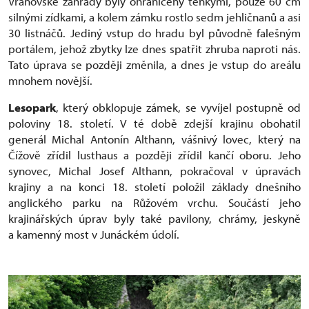
Vranovské zahrady byly ohraničeny tenkými, pouze 60 cm
silnými zídkami, a kolem zámku rostlo sedm jehličnanů a asi
30 listnáčů. Jediný vstup do hradu byl původně falešným
portálem, jehož zbytky lze dnes spatřit zhruba naproti nás.
Tato úprava se později změnila, a dnes je vstup do areálu
mnohem novější.
Lesopark
, který obklopuje zámek, se vyvíjel postupně od
poloviny 18. století. V té době zdejší krajinu obohatil
generál Michal Antonín Althann, vášnivý lovec, který na
Čížově zřídil lusthaus a později zřídil kančí oboru. Jeho
synovec, Michal Josef Althann, pokračoval v úpravách
krajiny a na konci 18. století položil základy dnešního
anglického parku na Růžovém vrchu. Součástí jeho
krajinářských úprav byly také pavilony, chrámy, jeskyně
a kamenný most v Junáckém údolí.