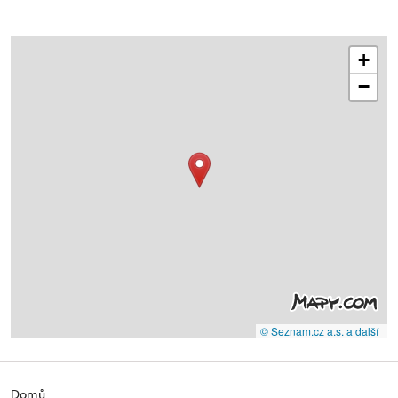
+
−
© Seznam.cz a.s. a další
Domů