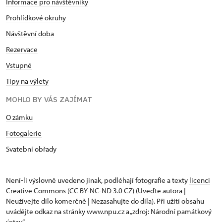
Informace pro návštěvníky
Prohlídkové okruhy
Návštěvní doba
Rezervace
Vstupné
Tipy na výlety
MOHLO BY VÁS ZAJÍMAT
O zámku
Fotogalerie
Svatební obřady
Není-li výslovně uvedeno jinak, podléhají fotografie a texty
licenci
Creative Commons
(CC BY-NC-ND 3.0 CZ) (Uveďte autora |
Neužívejte dílo komerčně | Nezasahujte do díla). Při užití obsahu
uvádějte odkaz na stránky www.npu.cz a „zdroj: Národní památkový
ústav“