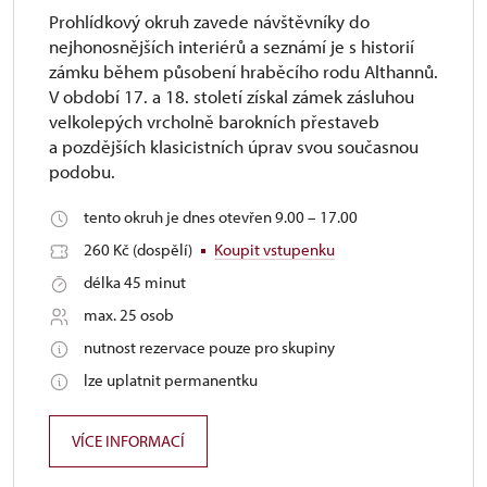
Prohlídkový okruh zavede návštěvníky do
nejhonosnějších interiérů a seznámí je s historií
zámku během působení hraběcího rodu Althannů.
V období 17. a 18. století získal zámek zásluhou
velkolepých vrcholně barokních přestaveb
a pozdějších klasicistních úprav svou současnou
podobu.
tento okruh je dnes otevřen 9.00 – 17.00
260 Kč (dospělí)
Koupit vstupenku
délka 45 minut
max. 25 osob
nutnost rezervace pouze pro skupiny
lze uplatnit permanentku
VÍCE INFORMACÍ