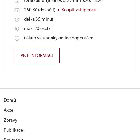
tento okruh je dnes otevřen 10.20, 13.20
260 Kč (dospělí)
Koupit vstupenku
délka 35 minut
max. 20 osob
nákup vstupenky online doporučen
VÍCE INFORMACÍ
Domů
Akce
Zprávy
Publikace
Pro média