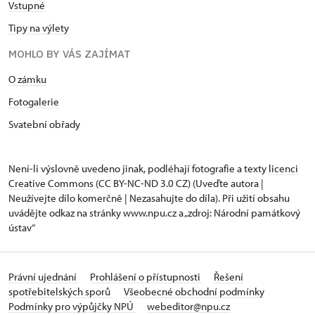
Vstupné
Tipy na výlety
MOHLO BY VÁS ZAJÍMAT
O zámku
Fotogalerie
Svatební obřady
Není-li výslovně uvedeno jinak, podléhají fotografie a texty
licenci
Creative Commons
(CC BY-NC-ND 3.0 CZ) (Uveďte autora |
Neužívejte dílo komerčně | Nezasahujte do díla). Při užití obsahu
uvádějte odkaz na stránky www.npu.cz a „zdroj: Národní památkový
ústav“
Právní ujednání
Prohlášení o přístupnosti
Řešení
spotřebitelských sporů
Všeobecné obchodní podmínky
Podmínky pro výpůjčky NPÚ
webeditor@npu.cz